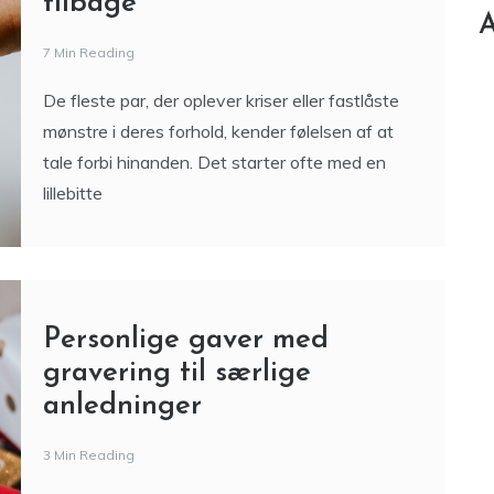
tilbage
A
7 Min Reading
De fleste par, der oplever kriser eller fastlåste
mønstre i deres forhold, kender følelsen af at
tale forbi hinanden. Det starter ofte med en
lillebitte
Personlige gaver med
gravering til særlige
anledninger
3 Min Reading