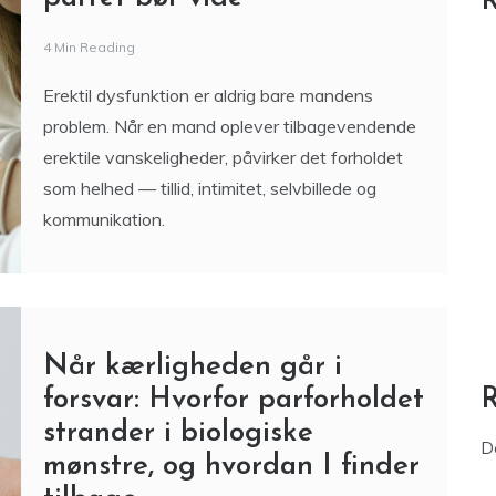
R
4 Min Reading
Erektil dysfunktion er aldrig bare mandens
problem. Når en mand oplever tilbagevendende
erektile vanskeligheder, påvirker det forholdet
som helhed — tillid, intimitet, selvbillede og
kommunikation.
Når kærligheden går i
forsvar: Hvorfor parforholdet
strander i biologiske
D
mønstre, og hvordan I finder