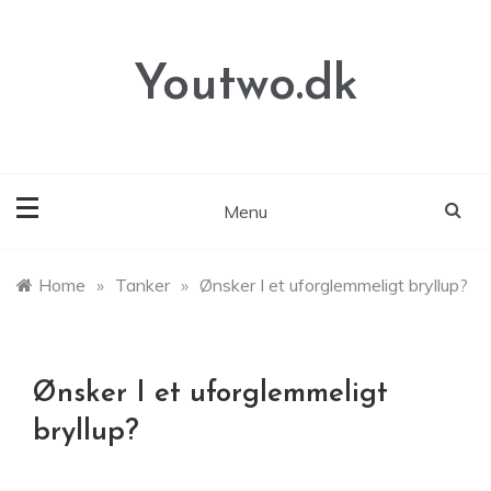
Skip
to
content
Youtwo.dk
Menu
Home
»
Tanker
»
Ønsker I et uforglemmeligt bryllup?
Ønsker I et uforglemmeligt
bryllup?