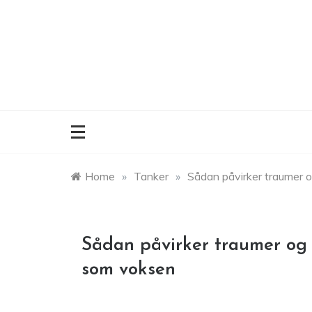
Skip
to
content
Home
»
Tanker
»
Sådan påvirker traumer 
Sådan påvirker traumer og 
som voksen