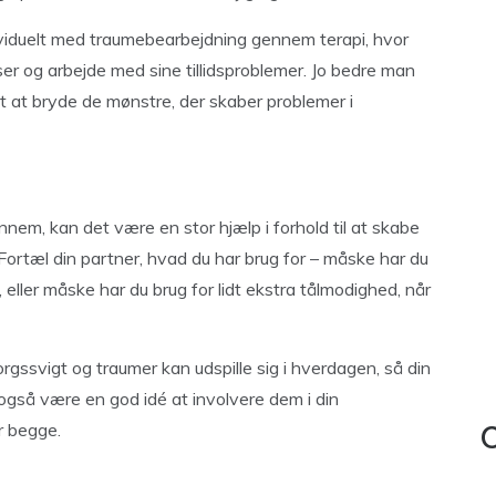
viduelt med traumebearbejdning gennem terapi, hvor
ser og arbejde med sine tillidsproblemer. Jo bedre man
det at bryde de mønstre, der skaber problemer i
nnem, kan det være en stor hjælp i forhold til at skabe
Fortæl din partner, hvad du har brug for – måske har du
 eller måske har du brug for lidt ekstra tålmodighed, når
gssvigt og traumer kan udspille sig i hverdagen, så din
 også være en god idé at involvere dem i din
er begge.
C